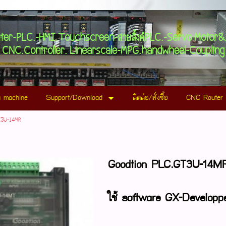
plus3.com
uter-PLC.-HMI.Touchscreen-สายลิ้งค์PLC.-Servo Motor
CNC.Controller. Linearscale-MPG.handwheel-Coupling
 machine
Support/Download
ติดต่อ/สั่งซื้อ
CNC Router 
X3U-14MR
Goodtion PLC.GT3U-
14MR
ใช้ software GX-Develop