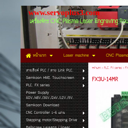
www.servo
เครื่องจักร CNC Plasma Laser Engraving Ro
หน้าแรก
Laser machine
CNC Plasma
หน้าแรก
>
PLC. FX series
>
F
สายลิงค์ PLC / สาย Link PLC.
Samkoon HMI. Touchscreen
FX3U-14MR
PLC. FX series
Power Supply
60V./48V./36V./24V./12V./5V.
Samkoon Download
CNC Controller 1-6 แกน
Stepping motor/Stepping Drive
Ballscrew บอลสกรู / linear