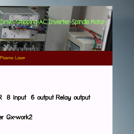
&Drive-Stepping-AC.Inverter-Spindle Motor-
Plasma Laser
 8 input 6 output
Relay output
per Gx-work2