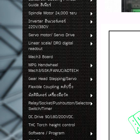
Guide ลิเนียร์
Spindle Motor 24,000 รอบ
Inverter อินเวอร์เตอร์
220V/380V
Servo motor/ Servo Drive
Linear scale/ DRO digital
readout
Mach3 Board
MPG Handwheel
Mach3/GSK/FANUC/ADTECH
Gear Head Stepping/Servo
Flexible Coupling คลัปปิ้ง
มัลติมิเตอร์ เครื่องมือวัด
Relay/Socket/Pushbutton/Selector
Switch/Timer
DC.Drive 90/180/200VDC.
THC Torch height control
Software / Program