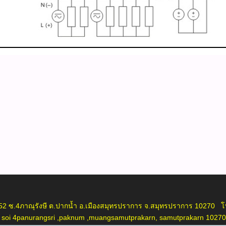
ภาณุรังษี ต.ปากน้ำ อ.เมืองสมุทรปราการ จ.สมุทรปราการ 10270 โท
oi 4panurangsri ,paknum ,muangsamutprakarn, samutprakarn 10270