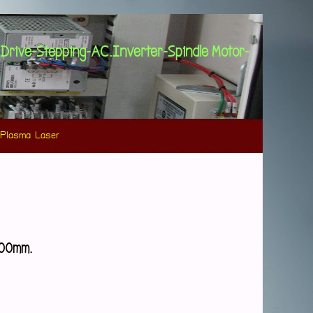
&Drive-Stepping-AC.Inverter-Spindle Motor-
Plasma Laser
,000mm.