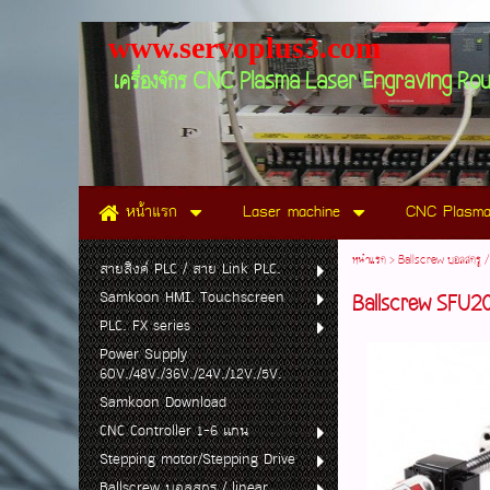
www.servo
เครื่องจักร CNC Plasma Laser Engraving Ro
หน้าแรก
Laser machine
CNC Plasma
หน้าแรก
>
Ballscrew บอลสกรู / 
สายลิงค์ PLC / สาย Link PLC.
Samkoon HMI. Touchscreen
Ballscrew SFU2
PLC. FX series
Power Supply
60V./48V./36V./24V./12V./5V.
Samkoon Download
CNC Controller 1-6 แกน
Stepping motor/Stepping Drive
Ballscrew บอลสกรู / linear