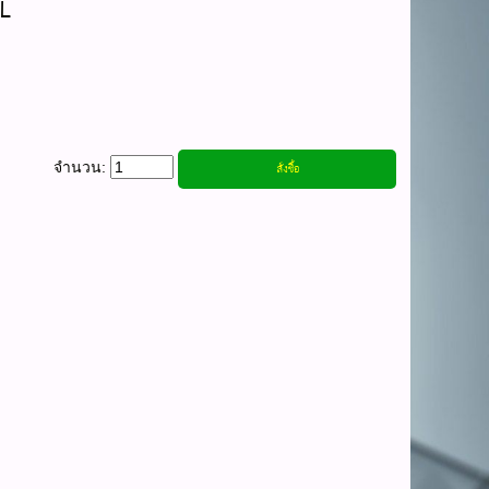
K/BL
จำนวน: