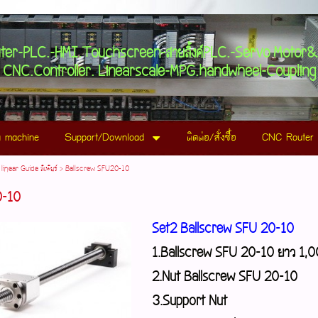
plus3.com
uter-PLC.-HMI.Touchscreen-สายลิ้งค์PLC.-Servo Motor
CNC.Controller. Linearscale-MPG.handwheel-Coupling
 machine
Support/Download
ติดต่อ/สั่งซื้อ
CNC Router 
linear Guide ลิเนียร์
>
Ballscrew SFU20-10
0-10
Set2 Ballscrew SFU 20-10
1.Ballscrew SFU 20-10 ยาว 1
2.Nut Ballscrew SFU 20-10
3.Support Nut