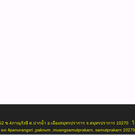
ภาณุรังษี ต.ปากน้ำ อ.เมืองสมุทรปราการ จ.สมุทรปราการ 10270 โท
oi 4panurangsri ,paknum ,muangsamutprakarn, samutprakarn 10270